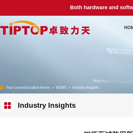
Both hardware and softw
HO
Your current location:
Home
NEWS
Industry Insights
Industry Insights