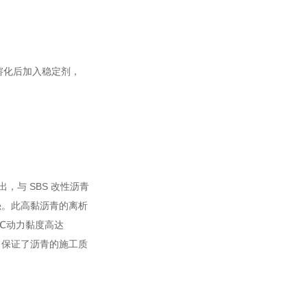
溶化后加入稳定剂，
，与 SBS 改性沥青
强。此高黏沥青的离析
0℃动力黏度高达
求，保证了沥青的施工质