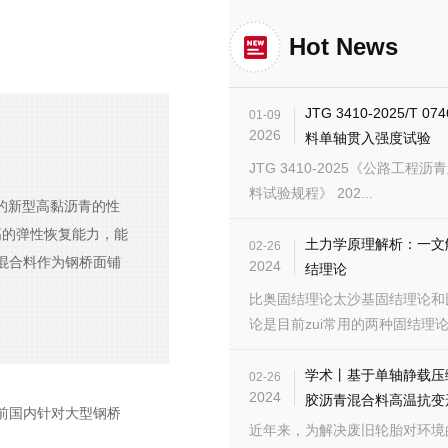
Hot News
JTG 3410-2025/T 0
01-09
2026
料单轴贯入强度试验
JTG 3410-2025《公路工程
料试验规程》 202...
的新型高黏沥青的性
高的弹性恢复能力，能
土力学原理解析：一文
02-26
混合料作为钢桥面铺
2024
结理论
比奥固结理论太沙基固结理论和
论是目前zui常用的两种固结理论.
学术丨基于单轴静载压
02-26
2024
胶沥青混合料高温抗变
前国内针对大型钢桥
近年来，为解决废旧轮胎对环境