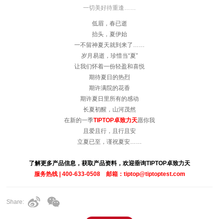
一切美好待重逢……
低眉，春已逝
抬头，夏伊始
一不留神夏天就到来了……
岁月易逝，珍惜当“夏”
让我们怀着一份轻盈和喜悦
期待夏日的热烈
期许满院的花香
期许夏日里所有的感动
长夏初醒，山河茂然
在新的一季
TIPTOP卓致力天
愿你我
且爱且行，且行且安
立夏已至，谨祝夏安……
了解更多产品信息，获取产品资料，欢迎垂询TIPTOP卓致力天
服务热线 | 400-633-0508 邮箱：tiptop@tiptoptest.com
Share: