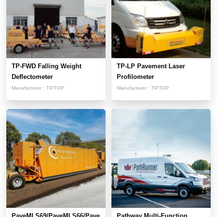
TP-FWD Falling Weight
TP-LP Pavement Laser
Deflectometer
Profilometer
Manufacturer：
TIPTOP
Manufacturer：
TIPTOP
PaveMLS69/PaveMLS66/Pave
Pathway Multi-Function