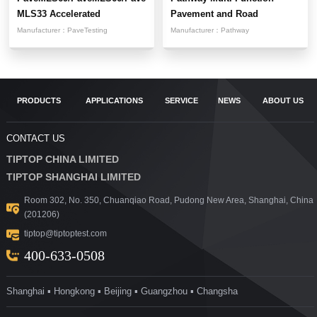
MLS33 Accelerated
Pavement and Road
Pavement...
Condition...
Manufacturer：
PaveTesting
Manufacturer：
Pathway
PRODUCTS
APPLICATIONS
SERVICE
NEWS
ABOUT US
CONTACT US
TIPTOP CHINA LIMITED
TIPTOP SHANGHAI LIMITED
Room 302, No. 350, Chuanqiao Road, Pudong New Area, Shanghai, China
(201206)
tiptop@tiptoptest.com
400-633-0508
Shanghai ▪ Hongkong ▪ Beijing ▪ Guangzhou ▪ Changsha