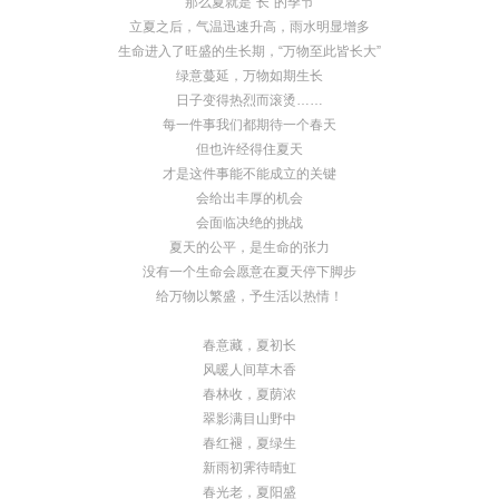
那么夏就是“长”的季节
立夏之后，气温迅速升高，雨水明显增多
生命进入了旺盛的生长期，“万物至此皆长大”
绿意蔓延，万物如期生长
日子变得热烈而滚烫……
每一件事我们都期待一个春天
但也许经得住夏天
才是这件事能不能成立的关键
会给出丰厚的机会
会面临决绝的挑战
夏天的公平，是生命的张力
没有一个生命会愿意在夏天停下脚步
给万物以繁盛，予生活以热情！
春意藏，夏初长
风暖人间草木香
春林收，夏荫浓
翠影满目山野中
春红褪，夏绿生
新雨初霁待晴虹
春光老，夏阳盛