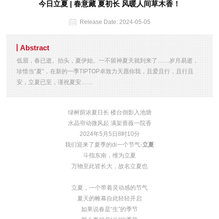
今日立夏 | 春意藏 夏初长 风暖人间草木香！
Release Date:
2024-05-05
Abstract
低眉，春已逝。抬头，夏伊始。一不留神夏天就到来了……岁月易逝，
珍惜当“夏”，在新的一季TIPTOP卓致力天愿你我，且爱且行，且行且
安，立夏已至，谨祝夏安……
绿树荫浓夏日长 楼台倒影入池塘
水晶帘动微风起 满架蔷薇一院香
2024年5月5日8时10分
我们迎来了夏季的di一个节气-
立夏
斗指东南，维为立夏
万物至此皆长大，故名立夏也
立夏，一个带着灵动感的节气
夏天的帷幕自此轻轻开启
如果说春是“生”的季节