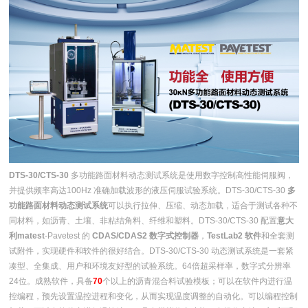
DTS-30/CTS-30
多功能路面材料动态测试系统是使用数字控制高性能伺服阀，
并提供频率高达100Hz 准确加载波形的液压伺服试验系统。DTS-30/CTS-30
多
功能路面材料动态测试系统
可以执行拉伸、压缩、动态加载，适合于测试各种不
同材料，如沥青、土壤、非粘结角料、纤维和塑料。DTS-30/CTS-30 配置
意大
利matest
-Pavetest 的
CDAS/CDAS2 数字式控制器
，
TestLab2 软件
和全套测
试附件，实现硬件和软件的很好结合。DTS-30/CTS-30 动态测试系统是一套紧
凑型、全集成、用户和环境友好型的试验系统。64倍超采样率，数字式分辨率
24位。成熟软件，具备
70
个以上的沥青混合料试验模板；可以在软件内进行温
控编程，预先设置温控进程和变化，从而实现温度调整的自动化。可以编程控制