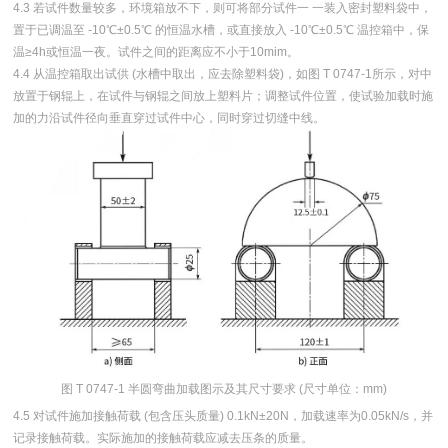
4.3 若试件数量较多，环境箱放不下，则可将部分试件一 一装入密封塑料袋中，
置于已调温至 -10℃±0.5℃ 的恒温水槽，或直接放入 -10℃±0.5℃ 温控箱中，保
温≥4h或恒温一夜。试件之间的距离应不小于10mim。
4.4 从温控箱取出试供 (水槽中取出，应去除塑料袋)，如图 T 0747-1所示，对中
放置于钢辊上，在试件与钢辊之间放上塑料片；调整试件位置，使试验加载时施
加的力沿试件径向垂直穿过试件中心，同时穿过切缝中线。
图 T 0747-1 半圆弯曲加载图示及其尺寸要求 (尺寸单位：mm)
4.5 对试件施加接触荷载 (包含压头质量) 0.1kN±20N，加载速率为0.05kN/s，并
记录接触荷载。实际施加的接触荷载应减去压条的质量。