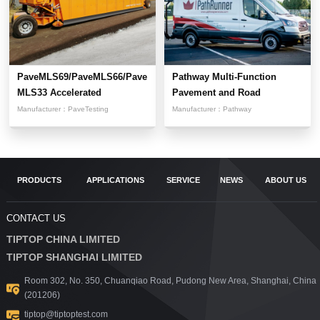
PaveMLS69/PaveMLS66/Pave
Pathway Multi-Function
MLS33 Accelerated
Pavement and Road
Pavement...
Condition...
Manufacturer：
PaveTesting
Manufacturer：
Pathway
PRODUCTS
APPLICATIONS
SERVICE
NEWS
ABOUT US
CONTACT US
TIPTOP CHINA LIMITED
TIPTOP SHANGHAI LIMITED
Room 302, No. 350, Chuanqiao Road, Pudong New Area, Shanghai, China
(201206)
tiptop@tiptoptest.com