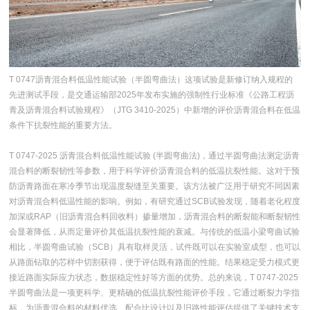
T 0747沥青混合料低温性能试验（半圆弯曲法）这项试验是新修订纳入规程的
先进测试手段，是交通运输部2025年发布实施的强制性行业标准《公路工程沥
青及沥青混合料试验规程》（JTG 3410-2025）中新增的评价沥青混合料在低温
条件下抗裂性能的重要方法。
T 0747-2025 沥青混合料低温性能试验 (半圆弯曲法)，通过半圆弯曲法测定沥青
混合料的断裂韧性等参数，用于科学评价沥青混合料的低温抗裂性能。这对于预
防沥青路面在寒冷季节出现温度裂缝至关重要。该方法被广泛用于研究不同因素
对沥青混合料低温性能的影响。例如，有研究通过SCB试验发现，随着老化程度
加深或RAP（旧沥青混合料回收料）掺量增加，沥青混合料的断裂能和断裂韧性
会显著降低，从而定量评价其低温抗裂性能的衰减。与传统的低温小梁弯曲试验
相比，半圆弯曲试验（SCB）具有取样灵活，试件既可以在实验室成型，也可以
从路面钻取的芯样中切割获得，便于评估既有路面的性能。结果稳定受力模式更
接近路面实际应力状态，数据稳定性好等方面的优势。总的来说，T 0747-2025
半圆弯曲法是一项更科学、更精确的低温抗裂性能评价手段，它通过断裂力学指
标，为沥青混合料的材料优选、配合比设计以及旧路性能评估提供了关键技术支