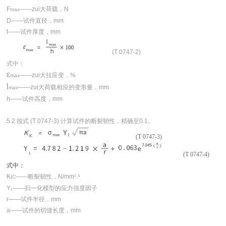
F
——zui大荷载，N
max
D——试件直径，mm
t——试件厚度，mm
(T 0747-2)
式中：
ε
——zui大拉应变，%
max
l
——zui大荷载相应的变形量，mm
max
h——试件高度，mm
5.2 按式 (T 0747-3) 计算试件的断裂韧性，精确至0.1。
(T 0747-3)
(T 0747-4)
式中：
K
——断裂韧性，N/mm¹.⁵
IC
Y₁——归一化模型的应力强度因子
r——试件半径，mm
a——试件的切缝长度，mm