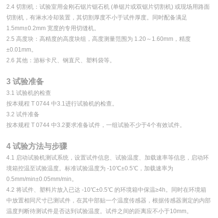
2.4 切割机：试验室用金刚石锯片锯石机 (单锯片或双锯片切割机) 或现场用路面
切割机，有淋水冷却装置，其切割厚度不小于试件厚度。同时配备满足
1.5mm±0.2mm 宽度的专用切缝机。
2.5 高度块：高精度的高度块组，高度测量范围为 1.20～1.60mm，精度
±0.01mm。
2.6 其他：游标卡尺、钢直尺、塑料袋等。
3 试验准备
3.1 试验机的检查
按本规程 T 0744 中3.1进行试验机的检查。
3.2 试件准备
按本规程 T 0744 中3.2要求准备试件，一组试验不少于4个有效试件。
4 试验方法与步骤
4.1 启动试验机测试系统，设置试件信息、试验温度、加载速率等信息，启动环
境箱控温至试验温度。标准试验温度为 -10℃±0.5℃，加载速率为
0.5mm/min±0.05mm/min。
4.2 将试件、塑料片放入已达 -10℃±0.5℃ 的环境箱中保温≥4h。同时在环境箱
中放置相同尺寸已测试件，在其中部贴一个温度传感器，根据传感器测定的内部
温度判断待测试件是否达到试验温度。试件之间的距离应不小于10mm。