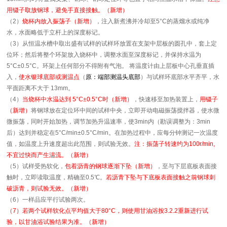
用镊子取放钢球，避免手直接接触。（新增）
（2）
烧杯内放入振荡子（新增）
，注入新煮沸并冷却至5°C的蒸熘水或纯净
水，水面略低于立杆上的深度标记。
（3）从恒温水槽中取出盛有试样的试样环放置在支架中层板的圆孔中，套上定
位环；然后将整个环架放入烧杯中，调整水面至深度标记，并保持水温为
5°C±0.5°C。环架上任何部分不得附有气泡。 将温度计由上层板中心孔垂直插
入，
使水银球底部或测温点
（
原：端部测温头底部
）与试样环底部水平齐平，水
平面距离不大于 13mm。
（4）
当烧杯中水温达到 5°C±0.5°C时（新增）
，快速移至加热装置上，
用镊子
（新增）
将钢球放在定位环中间的试样中央，立即开动电磁振荡搅拌器，使水微
微振荡，同时开始加热，调节加热升温速率，使3min内（勘误调整为：3min
后）达到并稳定在5°C/min±0.5°C/min。在加热过程中，应每分钟测记一次温度
值，如温度上升速度超出此范围，则试验无效。
注：振荡子转速约为100r/min,
不宜过快而产生湍流。（新增）
（5）试样受热软化，
包着沥青的钢球逐渐下坠（新增）
，至与下层底板表面接
触时，立即读取温度，精确至0.5℃。
若沥青下坠与下底板表面接触之前钢球刺
破沥青，则试验无效。（新增）
（6）一样品应平行试验两次。
（7）若两个试样软化点平均值大于80°C，则使用甘油浴按3.2.2重新进行试
验，以甘油浴试验结果为准。（新增）