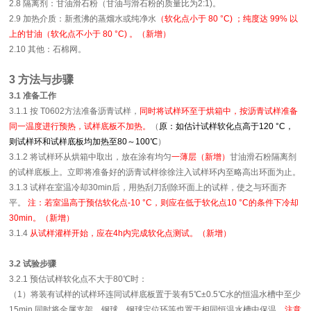
2.8 隔离剂：甘油滑石粉（甘油与滑石粉的质量比为2:1)。
2.9 加热介质：新煮沸的蒸熘水或纯净水
（软化点小于 80 °C) ；纯度达 99% 以
上的甘油（软化点不小于 80 °C) 。（新增）
2.10 其他：石棉网。
3 方法与步骤
3.1 准备工作
3.1.1 按 T0602方法准备沥青试样，
同时将试样环至于烘箱中，按沥青试样准备
同一温度进行预热，试样底板不加热。
（
原：如估计试样软化点高于120 °C，
则试样环和试样底板均加热至80～100℃
）
3.1.2 将试样环从烘箱中取出，放在涂有均匀
一薄层（新增）
甘油滑石粉隔离剂
的试样底板上。立即将准备好的沥青试样徐徐注入试样环内至略高出环面为止。
3.1.3 试样在室温冷却30min后，用热刮刀刮除环面上的试样，使之与环面齐
平。
注：若室温高于预估软化点-10 °C，则应在低于软化点10 °C的条件下冷却
30min。（新增）
3.1.4
从试样灌样开始，应在4h内完成软化点测试。（新增）
3.2 试验步骤
3.2.1 预估试样软化点不大于80℃时：
（1）将装有试样的试样环连同试样底板置于装有5℃±0.5℃水的恒温水槽中至少
15min,同时将金属支架、钢球、钢球定位环等也置于相同恒温水槽中保温。
注意