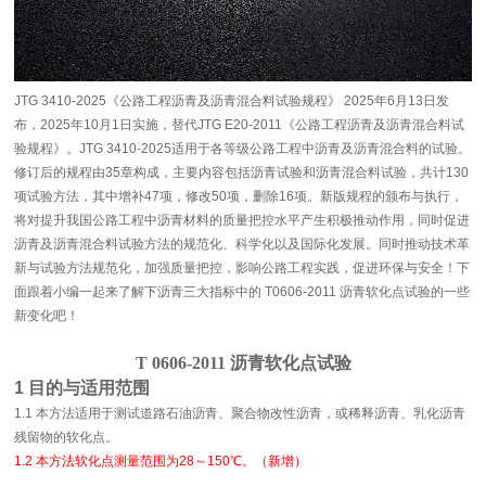
JTG 3410-2025《公路工程沥青及沥青混合料试验规程》 2025年6月13日发
布，2025年10月1日实施，替代JTG E20-2011《公路工程沥青及沥青混合料试
验规程》。JTG 3410-2025适用于各等级公路工程中沥青及沥青混合料的试验。
修订后的规程由35章构成，主要内容包括沥青试验和沥青混合料试验，共计130
项试验方法，其中增补47项，修改50项，删除16项。新版规程的颁布与执行，
将对提升我国公路工程中沥青材料的质量把控水平产生积极推动作用，同时促进
沥青及沥青混合料试验方法的规范化、科学化以及国际化发展。同时推动技术革
新与试验方法规范化，加强质量把控，影响公路工程实践，促进环保与安全！
下
面跟着小编一起来了解下沥青三大指标中的 T0606-2011 沥青软化点试验的一些
新变化吧！
T 0606-2011 沥青软化点试验
1 目的与适用范围
1.1 本方法适用于测试道路石油沥青、聚合物改性沥青，或稀释沥青、乳化沥青
残留物的软化点。
1.2 本方法软化点测量范围为28～150℃。
（新增）