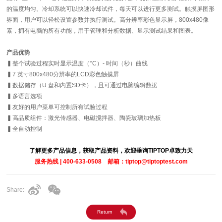
的温度均匀。冷却系统可以快速冷却试件，每天可以进行更多测试。触摸屏图形
界面，用户可以轻松设置参数并执行测试。高分辨率彩色显示屏，800x480像
素，拥有电脑的所有功能，用于管理和分析数据、显示测试结果和图表。
产品优势
▍整个试验过程实时显示温度（°C）- 时间（秒）曲线
▍7 英寸800x480分辨率的LCD彩色触摸屏
▍数据储存（U 盘和内置SD卡），且可通过电脑编辑数据
▍多语言选项
▍友好的用户菜单可控制所有试验过程
▍高品质组件：激光传感器、电磁搅拌器、陶瓷玻璃加热板
▍全自动控制
了解更多产品信息，获取产品资料，欢迎垂询TIPTOP卓致力天
服务热线 | 400-633-0508 邮箱：tiptop@tiptoptest.com
Share: