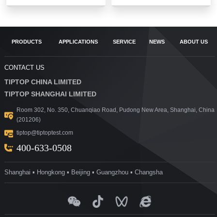
PRODUCTS
APPLICATIONS
SERVICE
NEWS
ABOUT US
CONTACT US
TIPTOP CHINA LIMITED
TIPTOP SHANGHAI LIMITED
Room 302, No. 350, Chuanqiao Road, Pudong New Area, Shanghai, China
(201206)
tiptop@tiptoptest.com
400-633-0508
Shanghai ▪ Hongkong ▪ Beijing ▪ Guangzhou ▪ Changsha