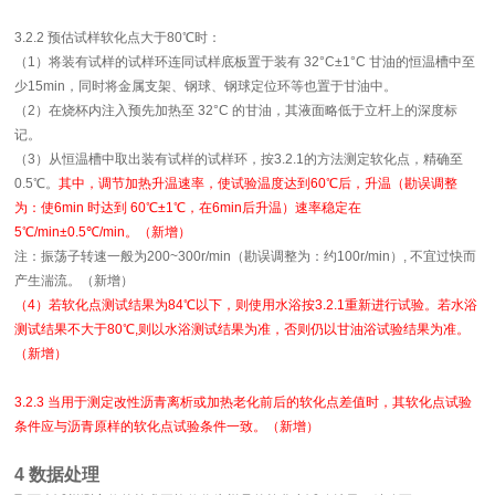
3.2.2 预估试样软化点大于80℃时：
（1）将装有试样的试样环连同试样底板置于装有 32°C±1°C 甘油的恒温槽中至
少15min，同时将金属支架、钢球、钢球定位环等也置于甘油中。
（2）在烧杯内注入预先加热至 32°C 的甘油，其液面略低于立杆上的深度标
记。
（3）从恒温槽中取出装有试样的试样环，按3.2.1的方法测定软化点，精确至
0.5℃。
其中，调节加热升温速率，使试验温度达到60℃后，升温（勘误调整
为：使6min 时达到 60℃±1℃，在6min后升温）速率稳定在
5℃/min±0.5℃/min。（新增）
注：振荡子转速一般为200~300r/min（勘误调整为：约100r/min）, 不宜过快而
产生湍流。（新增）
（4）若软化点测试结果为84℃以下，则使用水浴按3.2.1重新进行试验。若水浴
测试结果不大于80℃,则以水浴测试结果为准，否则仍以甘油浴试验结果为准。
（新增）
3.2.3 当用于测定改性沥青离析或加热老化前后的软化点差值时，其软化点试验
条件应与沥青原样的软化点试验条件一致。（新增）
4 数据处理