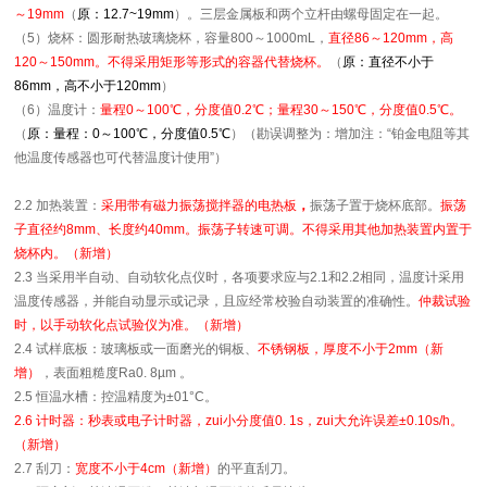
～19mm
（
原：
12.7~19mm
）
。三层金属板和两个立杆由螺母固定在一起。
（5）烧杯：圆形耐热玻璃烧杯，容量800～1000mL，
直径86～120mm，高
120～150mm。不得采用矩形等形式的容器代替烧杯。
（
原：
直径不小于
86mm，高不小于120mm
）
（6）温度计：
量程0～100℃，分度值0.2℃；量程30～150℃，分度值0.5℃。
（
原：量程：0～100℃，分度值0.5℃
）（勘误调整为：增加注：“铂金电阻等其
他温度传感器也可代替温度计使用”）
2.2 加热装置：
采用带有磁力振荡搅拌器的电热板
，
振荡子置于烧杯底部。
振荡
子直径约8mm、长度约40mm。振荡子转速可调。不得采用其他加热装置内置于
烧杯内。（新增）
2.3 当采用半自动、自动软化点仪时，各项要求应与2.1和2.2相同，温度计采用
温度传感器，并能自动显示或记录，且应经常校验自动装置的准确性。
仲裁试验
时，以手动软化点试验仪为准。（新增）
2.4 试样底板：玻璃板或一面磨光的铜板、
不锈钢板，厚度不小于2mm（新
增）
，表面粗糙度Ra0. 8µm 。
2.5 恒温水槽：控温精度为±01°C。
2.6 计时器：秒表或电子计时器，zui小分度值0. 1s，zui大允许误差±0.10s/h。
（新增）
2.7 刮刀：
宽度不小于4cm（新增）
的平直刮刀。