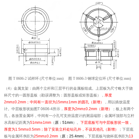
图 T 0606-2 试样环 (尺寸单位:mm) 图 T 0606-3 钢球定位环 (尺寸单位:mm)
（4）金属支架：由两个立杆和三层平行的金属板组成。上层板为尺寸略大于烧
杯尺寸的一圆形盖板（勘误调整为：圆形盖板或矩形盖板），
厚度
2mm±0.2mm；中间有一直径为15mm±1mm 的圆孔
（新增）
，用以插放温度
计。中层板形状如图T 0606-4所示，
厚度为2mm±0.2mm（新增）
；板上有两个
孔，各放置金属环，中间有一小孔可支持温度计的测温端部；金属环顶部与立杆
水高标记距离为
51mm±1mm
（
原：51mm
）。
下层底板可与中层板形状一致，
厚度为1.5mm±0.5mm；除了安装立杆处钻孔外，不设其他孔（新增）
；下层底
板与金属环净距为
25mm±0.2mm
（
原：25.4mm
)，下层底板与烧杯底净距为
13