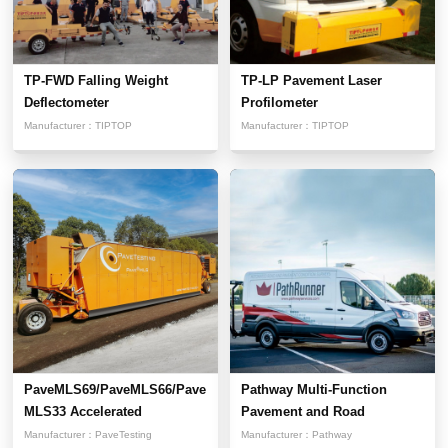
TP-FWD Falling Weight
TP-LP Pavement Laser
Deflectometer
Profilometer
Manufacturer：
TIPTOP
Manufacturer：
TIPTOP
PaveMLS69/PaveMLS66/Pave
Pathway Multi-Function
MLS33 Accelerated
Pavement and Road
Pavement...
Condition...
Manufacturer：
PaveTesting
Manufacturer：
Pathway