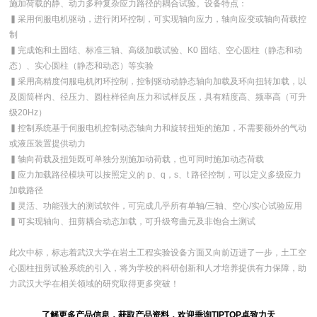
施加荷载的静、动力多种复杂应力路径的耦合试验。设备特点：
▍采用伺服电机驱动，进行闭环控制，可实现轴向应力，轴向应变或轴向荷载控
制
▍完成饱和土固结、标准三轴、高级加载试验、K0 固结、空心圆柱（静态和动
态）、实心圆柱（静态和动态）等实验
▍采用高精度伺服电机闭环控制，控制驱动动静态轴向加载及环向扭转加载，以
及圆筒样内、径压力、圆柱样径向压力和试样反压，具有精度高、频率高（可升
级20Hz）
▍控制系统基于伺服电机控制动态轴向力和旋转扭矩的施加，不需要额外的气动
或液压装置提供动力
▍轴向荷载及扭矩既可单独分别施加动荷载，也可同时施加动态荷载
▍应力加载路径模块可以按照定义的 p、q，s、t 路径控制，可以定义多级应力
加载路径
▍灵活、功能强大的测试软件，可完成几乎所有单轴/三轴、空心/实心试验应用
▍可实现轴向、扭剪耦合动态加载，可升级弯曲元及非饱合土测试
此次中标，标志着武汉大学在岩土工程实验设备方面又向前迈进了一步，土工空
心圆柱扭剪试验系统的引入，将为学校的科研创新和人才培养提供有力保障，助
力武汉大学在相关领域的研究取得更多突破！
了
解更
多产品信息，获取产品资料，欢迎垂询TIPTOP卓致力天