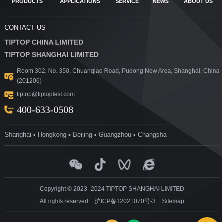
PRODUCTS
APPLICATIONS
SERVICE
NEWS
ABOUT US
CONTACT US
TIPTOP CHINA LIMITED
TIPTOP SHANGHAI LIMITED
Room 302, No. 350, Chuanqiao Road, Pudong New Area, Shanghai, China
(201206)
tiptop@tiptoptest.com
400-633-0508
Shanghai ▪ Hongkong ▪ Beijing ▪ Guangzhou ▪ Changsha
Copyright © 2023- 2024 TIPTOP SHANGHAI LIMITED
All rights reserved
沪ICP备12021070号-3
Sitemap