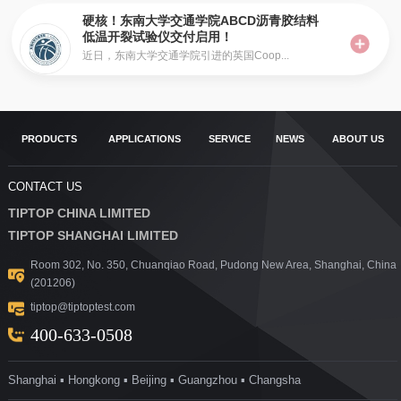
硬核！东南大学交通学院ABCD沥青胶结料
低温开裂试验仪交付启用！
近日，东南大学交通学院引进的英国Coop...
PRODUCTS
APPLICATIONS
SERVICE
NEWS
ABOUT US
CONTACT US
TIPTOP CHINA LIMITED
TIPTOP SHANGHAI LIMITED
Room 302, No. 350, Chuanqiao Road, Pudong New Area, Shanghai, China
(201206)
tiptop@tiptoptest.com
400-633-0508
Shanghai ▪ Hongkong ▪ Beijing ▪ Guangzhou ▪ Changsha