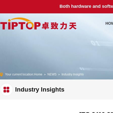
Both hardware and softw
HO
Your current location:
Home
NEWS
Industry Insights
Industry Insights