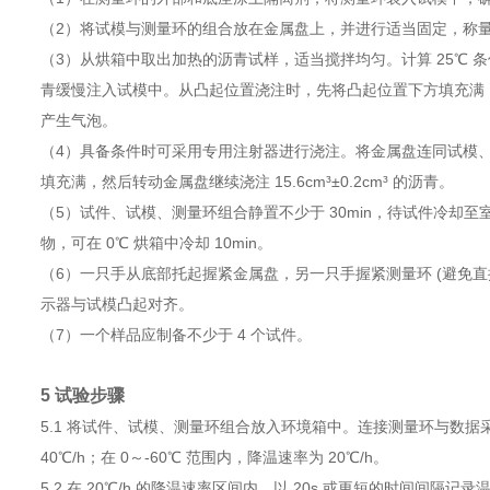
（2）将试模与测量环的组合放在金属盘上，并进行适当固定，称
（3）从烘箱中取出加热的沥青试样，适当搅拌均匀。计算 25℃ 条件下
青缓慢注入试模中。从凸起位置浇注时，先将凸起位置下方填充满
产生气泡。
（4）具备条件时可采用专用注射器进行浇注。将金属盘连同试模
填充满，然后转动金属盘继续浇注 15.6cm³±0.2cm³ 的沥青。
（5）试件、试模、测量环组合静置不少于 30min，待试件冷
物，可在 0℃ 烘箱中冷却 10min。
（6）一只手从底部托起握紧金属盘，另一只手握紧测量环 (避免直接
示器与试模凸起对齐。
（7）一个样品应制备不少于 4 个试件。
5 试验步骤
5.1 将试件、试模、测量环组合放入环境箱中。连接测量环与数据采
40℃/h；在 0～-60℃ 范围内，降温速率为 20℃/h。
5.2 在 20℃/h 的降温速率区间内，以 20s 或更短的时间