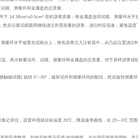
量试模、测量环和金属盘的总质量。
 14.38cm³±0.5cm³ 容积沥青质量；将金属盘连同试模、测量环水
，然后沿着试模圆周继续浇注所需质量的沥青。浇注时应迅速，避免温度
、测量环水平放置在试验台上，将热沥青注入注射器中，从凸起位置浇注
却至室温。再次称量试件、试模、测量环和金属盘的总质量。对于原样沥青或
触碰试模) 旋转 5°~30°，破坏试件和测量环间的黏结，然后旋转测量
集记录仪，设置环境箱目标温度 20℃，降温速率曲线，在 20～0℃ 范
间隔记录温度和应变数据。软件实时显示应变-时间曲线，当出现应变值突变时，