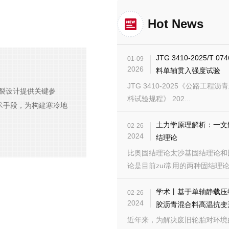
Hot News
JTG 3410-2025/T 0
01-09
2026
料单轴贯入强度试验
JTG 3410-2025《公路工程
抗裂设计提供关键参
料试验规程》 202...
技术手段，为构建寒冷地
土力学原理解析：一文
02-26
2024
结理论
比奥固结理论太沙基固结理论和
论是目前zui常用的两种固结理论.
学术丨基于单轴静载压
02-26
2024
胶沥青混合料高温抗变
近年来，为解决废旧轮胎对环境