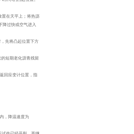
平放置在天平上；将热沥
下降过快或空气进入
时，先将凸起位置下方
软的短期老化沥青残留
环返回应变计位置，指
围内，降温速度为
表示试件已经开裂，再继