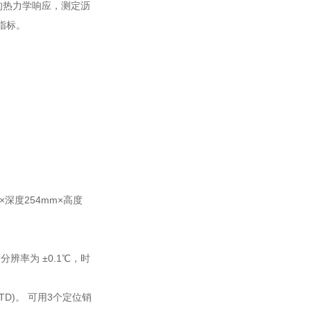
中的热力学响应，测定沥
指标。
×深度254mm×高度
分辨率为 ±0.1℃，时
TD)。 可用3个定位销