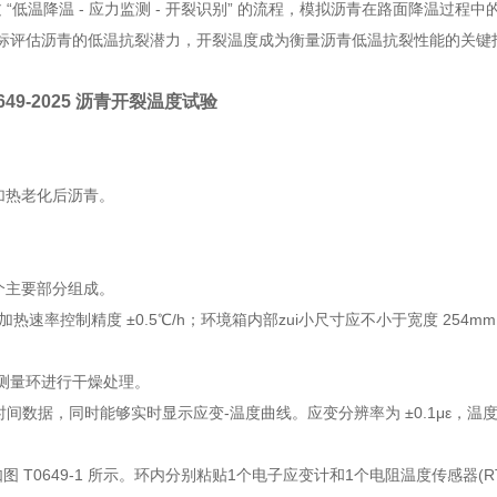
过 “低温降温 - 应力监测 - 开裂识别” 的流程，模拟沥青在路面降温过程
标评估沥青的低温抗裂潜力，开裂温度成为衡量沥青低温抗裂性能的关键
0649-2025 沥青开裂温度试验
加热老化后沥青。
四个主要部分组成。
冷、加热速率控制精度 ±0.5℃/h；环境箱内部zui小尺寸应不小于宽度 254mm
测量环进行干燥处理。
和时间数据，同时能够实时显示应变-温度曲线。应变分辨率为 ±0.1με，温度
 T0649-1 所示。环内分别粘贴1个电子应变计和1个电阻温度传感器(R