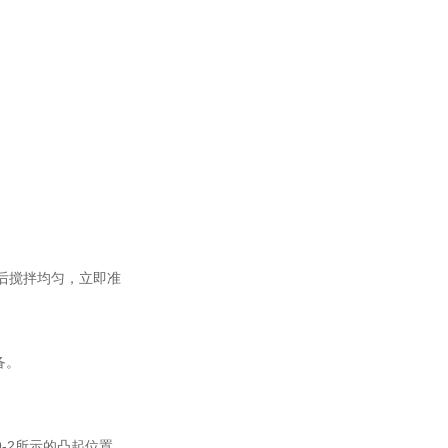
然后搅拌均匀，立即准
备。
-2所示的凸起位置。