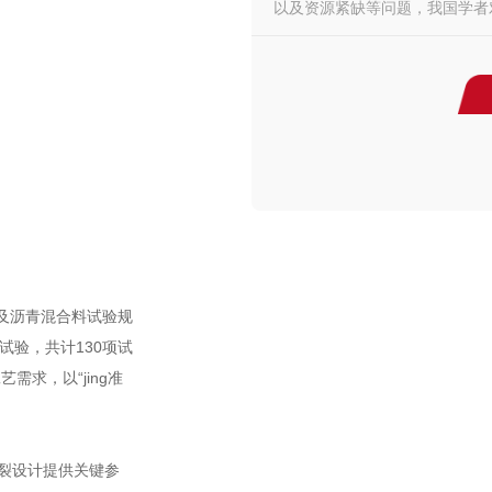
以及资源紧缺等问题，我国学者对橡
沥青及沥青混合料试验规
试验，共计130项试
求，以“jing准
抗裂设计提供关键参