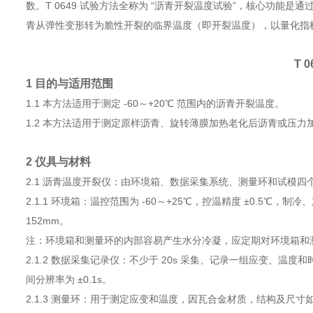
数。T 0649 试验方法全称为 “沥青开裂温度试验”，核心功能是通
青从弹性变形转为脆性开裂的临界温度（即开裂温度），以量化指
T 
1 目的与适用范围
1.1 本方法适用于测定 -60～+20℃ 范围内的沥青开裂温度。
1.2 本方法适用于测定原样沥青、旋转薄膜加热老化后沥青或压力
2 仪具与材料
2.1 沥青温度开裂仪：由环境箱、数据采集系统、测量环和试模
2.1.1 环境箱：温控范围为 -60～+25℃，控温精度 ±0.5℃，制
152mm。
注：环境箱和测量环的内部容易产生水分冷凝，应定期对环境箱和
2.1.2 数据采集记录仪：不少于 20s 采集、记录一组应变、温度
间分辨率为 ±0.1s。
2.1.3 测量环：用于测定应变和温度，因瓦合金材质，结构及尺寸如图