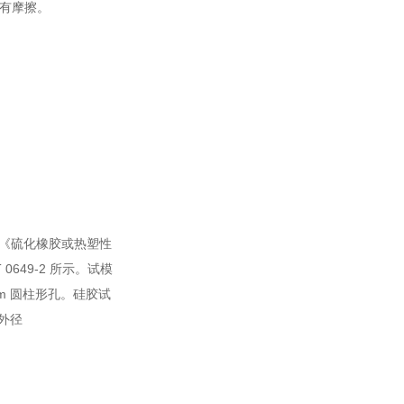
没有摩擦。
)或《硫化橡胶或热塑性
0649-2 所示。试模
8mm 圆柱形孔。硅胶试
、外径