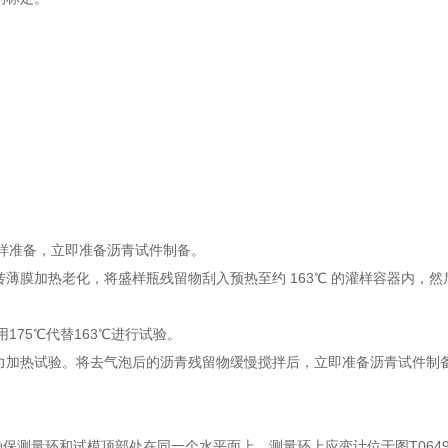
青试样准备，立即准备沥青试件制备。
旋转薄膜加热老化，将盛样瓶残留物刮入预热至约 163℃ 的灌样容器内，
75℃代替163℃进行试验。
行压力加热试验。将去气泡后的沥青残留物缓慢搅拌后，立即准备沥青试件制
保测量环和试模顶部处在同一个水平面上。测量环上应变计位于图T0649