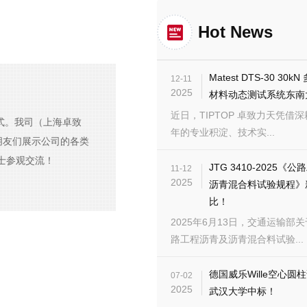
Hot News
Matest DTS-30 30
12-11
2025
材料动态测试系统东南
近日，TIPTOP 卓致力天凭借深耕
形式。我司（上海卓致
年的专业积淀、技术实...
朋友们展示公司的各类
士参观交流！
JTG 3410-2025《
11-12
2025
沥青混合料试验规程》
比！
2025年6月13日，交通运输部
路工程沥青及沥青混合料试验...
德国威乐Wille空心圆
07-02
2025
武汉大学中标！