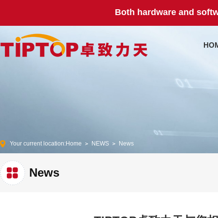
Both hardware and softw
HO
Your current location:
Home
NEWS
News
News