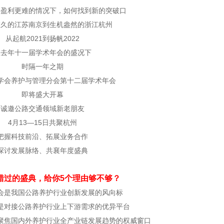
，盈利更难的情况下，如何找到新的突破口
悠久的江苏南京到生机盎然的浙江杭州
从起航2021到扬帆2022
在去年十一届学术年会的盛况下
时隔一年之期
学会养护与管理分会第十二届学术年会
即将盛大开幕
诚邀公路交通领域新老朋友
4月13—15日共聚杭州
把握科技前沿、拓展业务合作
探讨发展脉络、共襄年度盛典
错过的盛典，给你5个理由够不够？
会是我国公路养护行业创新发展的风向标
是对接公路养护行业上下游需求的优异平台
聚焦国内外养护行业全产业链发展趋势的权威窗口