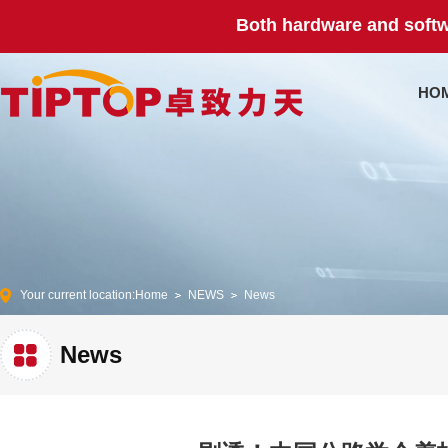
Both hardware and softw
HO
Your current location:
Home
NEWS
News
News