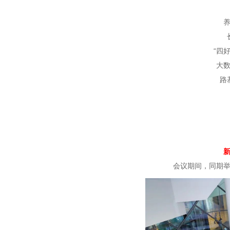
“四
大
路
会议期间，同期