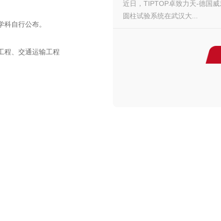
近日，TIPTOP卓致力天-德国威乐
圆柱试验系统在武汉大...
学科自行公布。
工程、交通运输工程