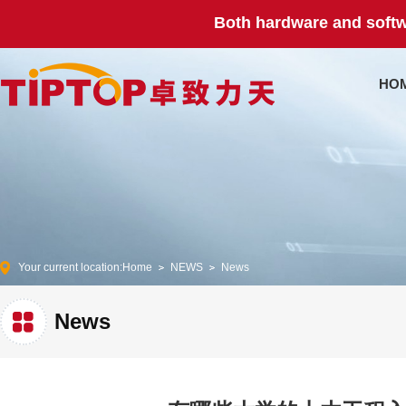
Both hardware and softw
HO
Your current location:
Home
NEWS
News
News