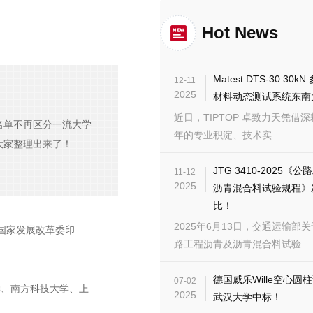
Hot News
Matest DTS-30 30
12-11
2025
材料动态测试系统东南
近日，TIPTOP 卓致力天凭借深耕
名单不再区分一流大学
年的专业积淀、技术实...
大家整理出来了！
JTG 3410-2025《
11-12
2025
沥青混合料试验规程》
比！
2025年6月13日，交通运输部
国家发展改革委印
路工程沥青及沥青混合料试验...
德国威乐Wille空心圆
07-02
学、南方科技大学、上
2025
武汉大学中标！