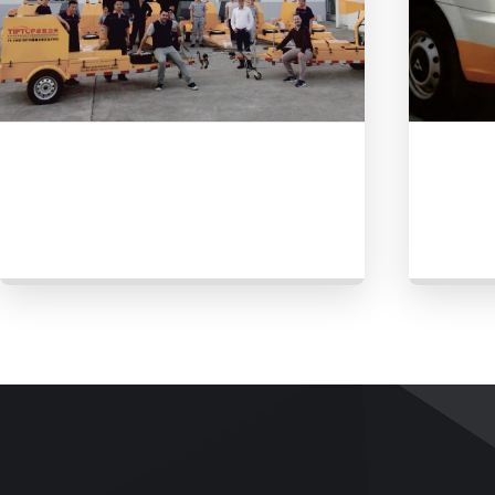
Manufacturer：
TIPTOP
Manufact
PRODUCTS
APPLICATIONS
SERVICE