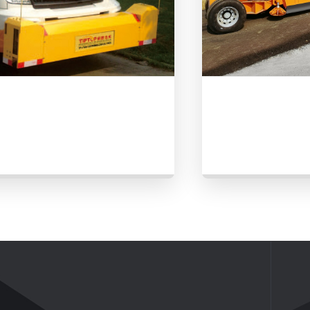
urer：
TIPTOP
Manufacturer：
PaveTe
NEWS
ABOUT US