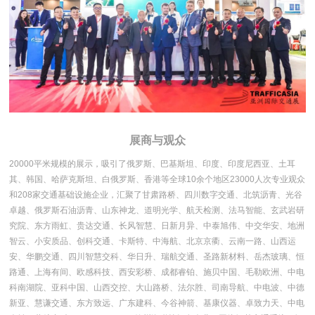
展商与观众
20000平米规模的展示，吸引了俄罗斯、巴基斯坦、印度、印度尼西亚、土耳
其、韩国、哈萨克斯坦、白俄罗斯、香港等全球10余个地区23000人次专业观众
和208家交通基础设施企业，汇聚了甘肃路桥、四川数字交通、北筑沥青、光谷
卓越、俄罗斯石油沥青、山东神龙、道明光学、航天检测、法马智能、玄武岩研
究院、东方雨虹、贵达交通、长风智慧、日新月异、中泰旭伟、中交华安、地洲
智云、小安质品、创科交通、卡斯特、中海航、北京京衢、云南一路、山西运
安、华鹏交通、四川智慧交科、华日升、瑞航交通、圣路新材料、岳杰玻璃、恒
路通、上海有间、欧感科技、西安彩桥、成都睿铂、施贝中国、毛勒欧洲、中电
科南湖院、亚科中国、山西交控、大山路桥、法尔胜、司南导航、中电波、中德
新亚、慧谦交通、东方致远、广东建科、今谷神箭、基康仪器、卓致力天、中电