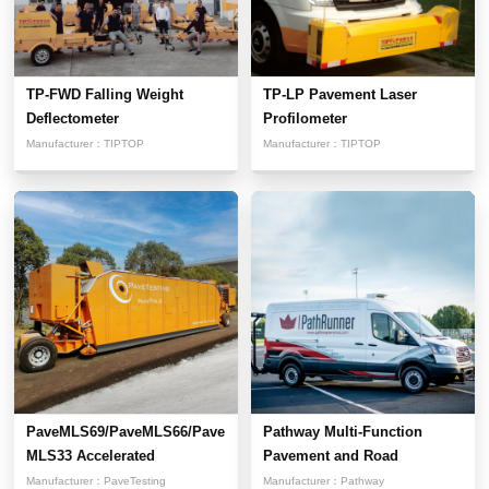
TP-FWD Falling Weight
TP-LP Pavement Laser
Deflectometer
Profilometer
Manufacturer：
TIPTOP
Manufacturer：
TIPTOP
PaveMLS69/PaveMLS66/Pave
Pathway Multi-Function
MLS33 Accelerated
Pavement and Road
Pavement...
Condition...
Manufacturer：
PaveTesting
Manufacturer：
Pathway