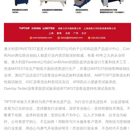
澳大利亚PAVETEST是意大利MATEST公司的子公司和品质产品设计中心，Con
和Alan两位联合创始人都是行业内资历较深的权威，有着 40年之久的从业经
验。澳大利亚Pavetest公司由Con和Alan的团队提供设备设计方案和技术工艺，
凭借MATEST在生产制造方面的优势进行生产，并通过MATEST的销售网络销往
全球。测试产品涉及DTS沥青混合料动态材料试验系统、AMPT/SPT沥青混合料
性能试验仪、ASC沥青混合料剪切压实仪、4PB四点小梁疲劳试验系统、
Overlay Tester沥青罩面层试验系统和TSRST沥青温度特性测试系统等。
TIPTOP卓致力天秉持为用户带来先进产品、为行业引进先进技术、以促进领域
发展为己任的信念，坚持聚焦行业领域、深挖专业核心；坚持把握技术潮流、不
断勇于创新、追求科技发展；坚持以客户为中心、以人才为根本、以专业为标
杆。公司将坚守初心、不忘始终！用勤劳与汗水服务客户需求、用热忱与坚韧推
动行业发展、用信心与勇气开创美好明天！昂首前行迎未来、不负时代不负卿！