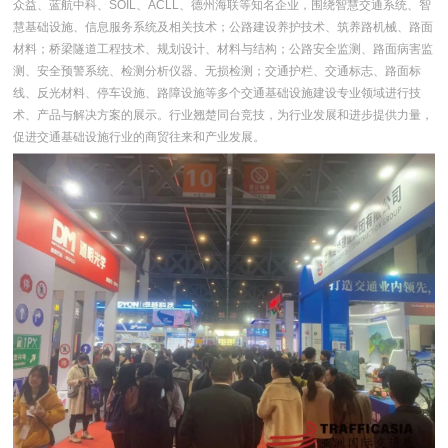
众益、蓝航中科、SOIL、ACLL、德州海联等知名企业，围绕智慧交通系统、智
慧基础设施、信息服务系统及相关技术；公路建设养护技术、筑养路机械、路面
材料；桥梁隧道工程技术、规划设计、材料与结构；公路安全监测、路面病害监
测、安全预警系统、检测分析仪器、无损检测；交通护栏、交通标志、路面标
线、反光材料、停车设施、路障设施等多个交通基础设施建设专业领域进行技
术、产品与解决方案的展示。行业翘楚同台竞技，为行业发展和进步提供力量，
促进交通基础设施行业的商贸往来和产业发展。