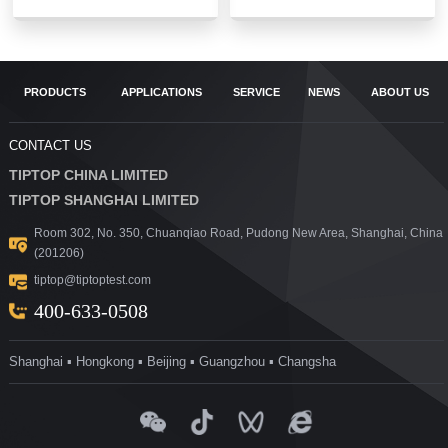
PRODUCTS
APPLICATIONS
SERVICE
NEWS
ABOUT US
CONTACT US
TIPTOP CHINA LIMITED
TIPTOP SHANGHAI LIMITED
Room 302, No. 350, Chuanqiao Road, Pudong New Area, Shanghai, China
(201206)
tiptop@tiptoptest.com
400-633-0508
Shanghai ▪ Hongkong ▪ Beijing ▪ Guangzhou ▪ Changsha