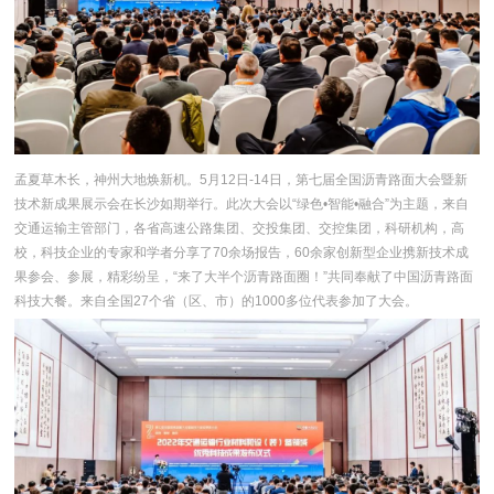
孟夏草木长，神州大地焕新机。5月12日-14日，第七届全国沥青路面大会暨新
技术新成果展示会在长沙如期举行。此次大会以“绿色•智能•融合”为主题，来自
交通运输主管部门，各省高速公路集团、交投集团、交控集团，科研机构，高
校，科技企业的专家和学者分享了70余场报告，60余家创新型企业携新技术成
果参会、参展，精彩纷呈，“来了大半个沥青路面圈！”共同奉献了中国沥青路面
科技大餐。来自全国27个省（区、市）的1000多位代表参加了大会。