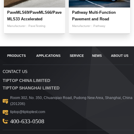
PaveMLS69/PaveMLS66/Pave
Pathway Multi-Function
MLS33 Accelerated
Pavement and Road
Pavement...
Condition...
Manufacturer：
PaveTesting
Manufacturer：
Pathway
PRODUCTS
APPLICATIONS
SERVICE
NEWS
ABOUT US
CONTACT US
TIPTOP CHINA LIMITED
TIPTOP SHANGHAI LIMITED
Room 302, No. 350, Chuanqiao Road, Pudong New Area, Shanghai, China
(201206)
tiptop@tiptoptest.com
400-633-0508