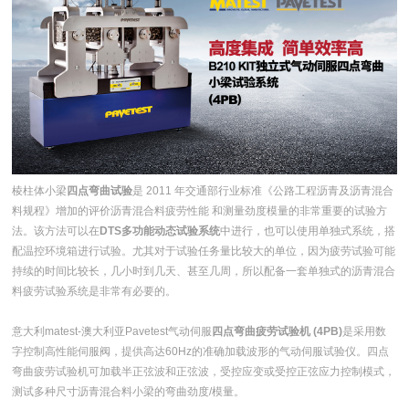
棱柱体小梁
四点弯曲试验
是 2011 年交通部行业标准《公路工程沥青及沥青混合
料规程》增加的评价沥青混合料疲劳性能 和测量劲度模量的非常重要的试验方
法。该方法可以在
DTS多功能动态试验系统
中进行，也可以使用单独式系统，搭
配温控环境箱进行试验。尤其对于试验任务量比较大的单位，因为疲劳试验可能
持续的时间比较长，几小时到几天、甚至几周，所以配备一套单独式的沥青混合
料疲劳试验系统是非常有必要的。
意大利matest-澳大利亚Pavetest气动伺服
四点弯曲疲劳试验机 (4PB)
是采用数
字控制高性能伺服阀，提供高达60Hz的准确加载波形的气动伺服试验仪。四点
弯曲疲劳试验机可加载半正弦波和正弦波，受控应变或受控正弦应力控制模式，
测试多种尺寸沥青混合料小梁的弯曲劲度/模量。