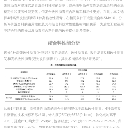
改性沥青对浇注式沥青混合料性能的影响，结果表明高弹改性沥青混合料的高温
稳定性和疲劳性能更优，但复合改性沥青混合料施工和易性更好。在此，本文选
择4种高弹改性沥青和1种高粘改性沥青，在相同条件下成型混合料SMA10，分
析评价混合料的路用性能及其与结合料技术性能指标间的联系，为后续工程运用
中结合料的选择以及沥青混合料性能的改善提供参考依据。
结合料性能分析
选择4种高弹改性沥青(分别记为改性沥青A、改性沥青B、改性沥青C和改性沥青
D)和高粘改性沥青(记为改性沥青Ｅ)，其技术指标检测结果见表1。
从表1可以看出，高弹改性沥青的综合性能明显优于高粘改性沥青。4种高弹改
性沥青的技术指标不尽相同，针入度(25℃)为6578(0.1mm)，软化点均高于
90℃，延度(5℃)均大于1250px，旋转粘度(175℃)为650mPa·s720mPa·s，弹
性恢复率均大于97％，与集料的粘附性等级均为5，残留针入度比均大于70％，