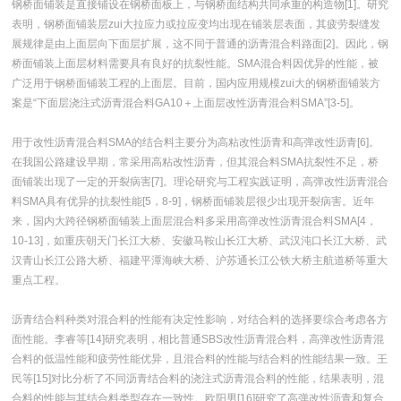
钢桥面铺装是直接铺设在钢桥面板上，与钢桥面结构共同承重的构造物[1]。研究
表明，钢桥面铺装层zui大拉应力或拉应变均出现在铺装层表面，其疲劳裂缝发
展规律是由上面层向下面层扩展，这不同于普通的沥青混合料路面[2]。因此，钢
桥面铺装上面层材料需要具有良好的抗裂性能。SMA混合料因优异的性能，被
广泛用于钢桥面铺装工程的上面层。目前，国内应用规模zui大的钢桥面铺装方
案是“下面层浇注式沥青混合料GA10＋上面层改性沥青混合料SMA”[3-5]。
用于改性沥青混合料SMA的结合料主要分为高粘改性沥青和高弹改性沥青[6]。
在我国公路建设早期，常采用高粘改性沥青，但其混合料SMA抗裂性不足，桥
面铺装出现了一定的开裂病害[7]。理论研究与工程实践证明，高弹改性沥青混合
料SMA具有优异的抗裂性能[5，8-9]，钢桥面铺装层很少出现开裂病害。近年
来，国内大跨径钢桥面铺装上面层混合料多采用高弹改性沥青混合料SMA[4，
10-13]，如重庆朝天门长江大桥、安徽马鞍山长江大桥、武汉沌口长江大桥、武
汉青山长江公路大桥、福建平潭海峡大桥、沪苏通长江公铁大桥主航道桥等重大
重点工程。
沥青结合料种类对混合料的性能有决定性影响，对结合料的选择要综合考虑各方
面性能。李睿等[14]研究表明，相比普通SBS改性沥青混合料，高弹改性沥青混
合料的低温性能和疲劳性能优异，且混合料的性能与结合料的性能结果一致。王
民等[15]对比分析了不同沥青结合料的浇注式沥青混合料的性能，结果表明，混
合料的性能与其结合料类型存在一致性。欧阳男[16]研究了高弹改性沥青和复合