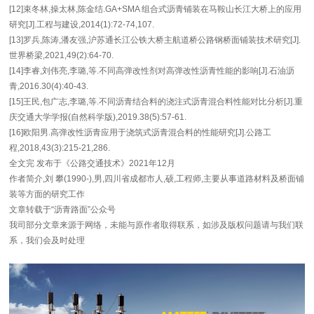
[12]束冬林,操太林,陈金结.GA+SMA 组合式沥青铺装在马鞍山长江大桥上的应用
研究[J].工程与建设,2014(1):72-74,107.
[13]罗兵,陈涛,潘友强,沪苏通长江公铁大桥主航道桥公路钢桥面铺装技术研究[J].
世界桥梁,2021,49(2):64-70.
[14]李睿,刘伟亮,李璐,等.不同高弹改性剂对高弹改性沥青性能的影响[J].石油沥
青,2016.30(4):40-43.
[15]王民,包广志,李璐,等.不同沥青结合料的浇注式沥青混合料性能对比分析[J].重
庆交通大学学报(自然科学版),2019.38(5):57-61.
[16]欧阳男.高弹改性沥青应用于浇筑式沥青混合料的性能研究[J].公路工
程,2018,43(3):215-21,286.
全文完 发布于《公路交通技术》2021年12月
作者简介,刘 攀(1990-),男,四川省成都市人,硕,工程师,主要从事道路材料及桥面铺
装等方面的研究工作
文章转载于“沥青路面”公众号
我司部分文章来源于网络，未能与原作者取得联系，如涉及版权问题请与我们联
系，我们会及时处理