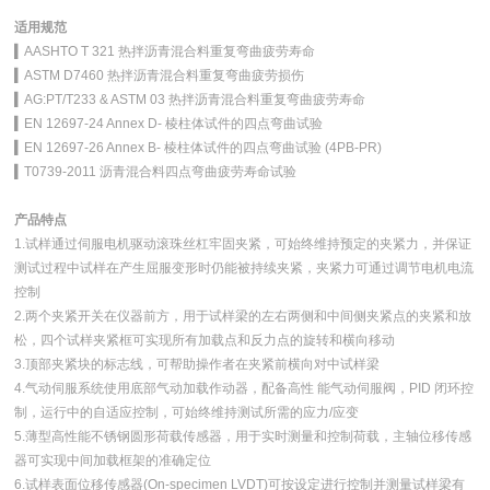
适用规范
▍AASHTO T 321 热拌沥青混合料重复弯曲疲劳寿命
▍ASTM D7460 热拌沥青混合料重复弯曲疲劳损伤
▍AG:PT/T233 & ASTM 03 热拌沥青混合料重复弯曲疲劳寿命
▍EN 12697-24 Annex D- 棱柱体试件的四点弯曲试验
▍EN 12697-26 Annex B- 棱柱体试件的四点弯曲试验 (4PB-PR)
▍T0739-2011 沥青混合料四点弯曲疲劳寿命试验
产品特点
1.试样通过伺服电机驱动滚珠丝杠牢固夹紧，可始终维持预定的夹紧力，并保证
测试过程中试样在产生屈服变形时仍能被持续夹紧，夹紧力可通过调节电机电流
控制
2.两个夹紧开关在仪器前方，用于试样梁的左右两侧和中间侧夹紧点的夹紧和放
松，四个试样夹紧框可实现所有加载点和反力点的旋转和横向移动
3.顶部夹紧块的标志线，可帮助操作者在夹紧前横向对中试样梁
4.气动伺服系统使用底部气动加载作动器，配备高性 能气动伺服阀，PID 闭环控
制，运行中的自适应控制，可始终维持测试所需的应力/应变
5.薄型高性能不锈钢圆形荷载传感器，用于实时测量和控制荷载，主轴位移传感
器可实现中间加载框架的准确定位
6.试样表面位移传感器(On-specimen LVDT)可按设定进行控制并测量试样梁有