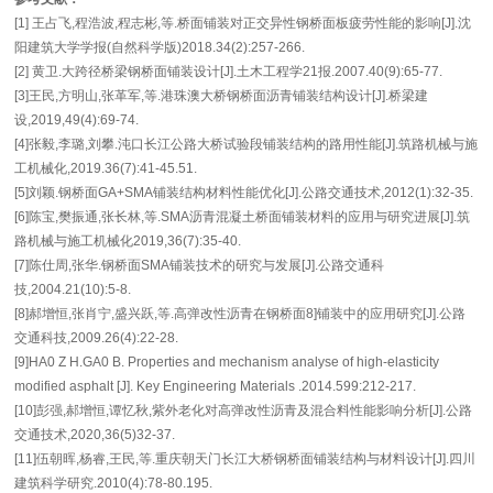
[1] 王占飞,程浩波,程志彬,等.桥面铺装对正交异性钢桥面板疲劳性能的影响[J].沈
阳建筑大学学报(自然科学版)2018.34(2):257-266.
[2] 黄卫.大跨径桥梁钢桥面铺装设计[J].土木工程学21报.2007.40(9):65-77.
[3]王民,方明山,张革军,等.港珠澳大桥钢桥面沥青铺装结构设计[J].桥梁建
设,2019,49(4):69-74.
[4]张毅,李璐,刘攀.沌口长江公路大桥试验段铺装结构的路用性能[J].筑路机械与施
工机械化,2019.36(7):41-45.51.
[5]刘颖.钢桥面GA+SMA铺装结构材料性能优化[J].公路交通技术,2012(1):32-35.
[6]陈宝,樊振通,张长林,等.SMA沥青混凝土桥面铺装材料的应用与研究进展[J].筑
路机械与施工机械化2019,36(7):35-40.
[7]陈仕周,张华.钢桥面SMA铺装技术的研究与发展[J].公路交通科
技,2004.21(10):5-8.
[8]郝增恒,张肖宁,盛兴跃,等.高弹改性沥青在钢桥面8]铺装中的应用研究[J].公路
交通科技,2009.26(4):22-28.
[9]HA0 Z H.GA0 B. Properties and mechanism analyse of high-elasticity
modified asphalt [J]. Key Engineering Materials .2014.599:212-217.
[10]彭强,郝增恒,谭忆秋,紫外老化对高弹改性沥青及混合料性能影响分析[J].公路
交通技术,2020,36(5)32-37.
[11]伍朝晖,杨睿,王民,等.重庆朝天门长江大桥钢桥面铺装结构与材料设计[J].四川
建筑科学研究.2010(4):78-80.195.