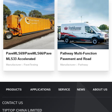
PaveMLS69/PaveMLS66/Pave
Pathway Multi-Function
MLS33 Accelerated
Pavement and Road
Pavement...
Condition...
Manufacturer：
PaveTesting
Manufacturer：
Pathway
PRODUCTS
APPLICATIONS
SERVICE
NEWS
ABOUT US
CONTACT US
TIPTOP CHINA LIMITED