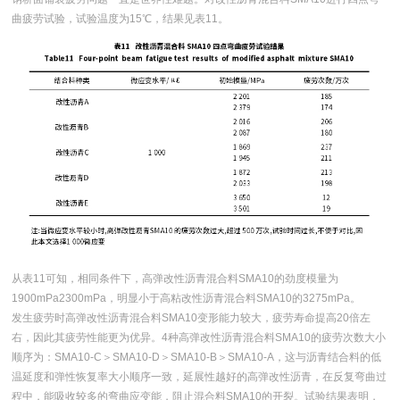
曲疲劳试验，试验温度为15℃，结果见表11。
从表11可知，相同条件下，高弹改性沥青混合料SMA10的劲度模量为
1900mPa2300mPa，明显小于高粘改性沥青混合料SMA10的3275mPa。
发生疲劳时高弹改性沥青混合料SMA10变形能力较大，疲劳寿命提高20倍左
右，因此其疲劳性能更为优异。4种高弹改性沥青混合料SMA10的疲劳次数大小
顺序为：SMA10-C＞SMA10-D＞SMA10-B＞SMA10-A，这与沥青结合料的低
温延度和弹性恢复率大小顺序一致，延展性越好的高弹改性沥青，在反复弯曲过
程中，能吸收较多的弯曲应变能，阻止混合料SMA10的开裂。试验结果表明，