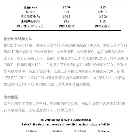
配合比及试验方法
根据矿料筛分结果，改性沥青混合料SMA10的级配设计见表6。改性沥青混合料
SMA10用结合料采用改性沥青A、改性沥青B、改性沥青C、改性沥青D和改性
沥青E，油石比采用6.0％，聚酯纤维用量为混合料总质量的0.25％，拌和温度为
180℃，拌和时间为180s。在此条件下拌制5种改性沥青混合料SMA10，分别成
型马歇尔试件、高温车辙试件、低温三点弯曲试件和四点弯曲疲劳试件。按照
JTG E20-2011《公路工程沥青及沥青混合料试验规程》中的测试方法，进行改
性沥青混合料SMA10的性能试验，系统评价其路用性能。
力学性能
马歇尔稳定度可作为混合料力学强度的评定指标。对改性沥青混合料SMA10进
行马歇尔试验，试验温度为60℃，结果见表7。