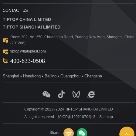
CONTACT US
TIPTOP CHINA LIMITED
TIPTOP SHANGHAI LIMITED
Room 302, No. 350, Chuanqiao Road, Pudong New Area, Shanghai, China
(201206)
tiptop@tiptoptest.com
400-633-0508
Shanghai ▪ Hongkong ▪ Beijing ▪ Guangzhou ▪ Changsha
Copyright © 2023- 2024 TIPTOP SHANGHAI LIMITED
All rights reserved
沪ICP备12021070号-3
Sitemap
Share: