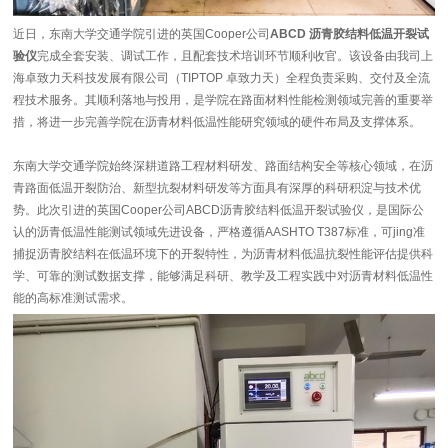
近日，东南大学交通学院引进的英国Cooper公司
ABCD 沥青胶结料低温开裂试
验仪
完成全套安装、调试工作，且配套技术培训环节顺利收官。该设备由我司上
海卓致力天科技发展有限公司（TIPTOP 卓致力天）全程负责采购、交付及全流
程技术服务。其顺利落地与投用，是学院在路面材料性能检测领域完善的重要举
措，将进一步完善学院在沥青材料低温性能研究领域的硬件布局及支撑体系。
东南大学交通学院始终深耕道路工程材料研发、路面结构安全等核心领域，在沥
青路面低温开裂防治、新型抗裂材料研发等方面具有深厚的科研积淀与技术优
势。此次引进的英国Cooper公司ABCD沥青胶结料低温开裂试验仪，是国际公
认的沥青低温性能测试领域先进设备，严格遵循AASHTO T387标准，可jing准
捕捉沥青胶结料在低温环境下的开裂特性，为沥青材料低温抗裂性能评估提供科
学、可靠的测试数据支撑，能够满足科研、教学及工程实践中对沥青材料低温性
能的高标准测试需求。