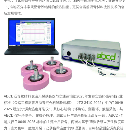
干扰，让试验条件更贴合路面实际服役环境。相较于传统测试方法，该设备能更
jing准地区分非常规沥青胶结料的低温性能，更契合当前沥青材料改性技术的创
新发展需求。
ABCD沥青胶结料低温开裂试验仪与交通运输部2025年发布实施的强制性行业
标准《公路工程沥青及沥青混合料试验规程》（JTG 3410-2025）中的T 0649-
2025 规定的“沥青温度开裂仪”，其核心结构（环境箱、测量环、数据采集）与
ABCD 仪完全吻合。在核心原理、测试目标与结果指标上高度一致，ABCD 仪
是执行 T 0649-2025 标准的主流专用设备。两者均基于“降温收缩→产生温度应
力→应力集中→脆性开裂→记录临界温度”的物理逻辑，目标都是测定沥青胶结