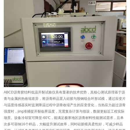
ABCD沥青胶结料低温开裂试验仪具有显著的技术优势，其核心测试原理基于沥
青与金属的热收缩差异，将沥青样品置入硅胶与殷钢组合环形试模，通过应变片
与温度传感器实时监测降温过程中沥青收缩产生的应变变化，当热应力超过沥青
强度时，jing准捕捉开裂临界温度，无需复杂计算与假设，数据更贴近工程实际
场景。设备冷却室可降至-60℃，能满足极寒地区沥青材料性能测试需求，且单
次多可容纳16个样品，大幅提升测试效率，同时硅胶模具柔性好，可减少样品