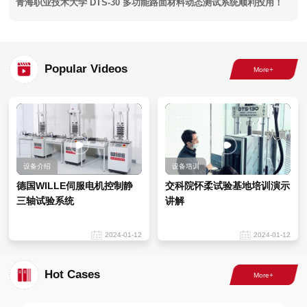
青海职业技术大学 DTS-30 多功能路面材料动态测试系统顺利投用！
Popular Videos
设备介绍
设备培训
德国WILLE伺服电机控制静
交科院怀柔试验基地培训演示
三轴试验系统
讲解
2024-01-12
2024-01-12
Hot Cases